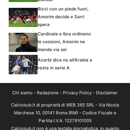
Ricci con un piede fuori,
Amorim decide e Sarri
spera
Cardinale e Ibra ordinano
le cessioni, Amorim ne
manda via sei
Acerbi dice no all’Arabia e
resta in serie A
Chi siamo
-
Redazione
-
Privacy Policy
-
Disclaimer
Calciosub.it di proprietà di WEB 365 SRL - Via Nicola
Marchese 10, 00141 Roma (RM) - Codice Fiscale e
Partita I.V.A. 12279101005
Calciosub.it non è una testata giornalistica, in quanto