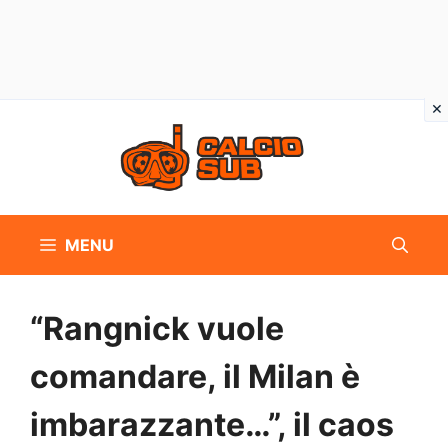
Vai
al
contenuto
MENU
“Rangnick vuole
comandare, il Milan è
imbarazzante…”, il caos