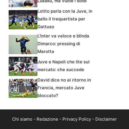
Lukaku, ma vuole i soldi
Lotito parla con la Juve, in
ballo il trequartista per
Gattuso
L’Inter va veloce e blinda
Dimarco: pressing di
Marotta
Juve e Napoli che lite sul
mercato: che succede
David dice no al ritorno in
Francia, mercato Juve
bloccato?
Chi siamo
-
Redazione
-
Privacy Policy
-
Disclaimer