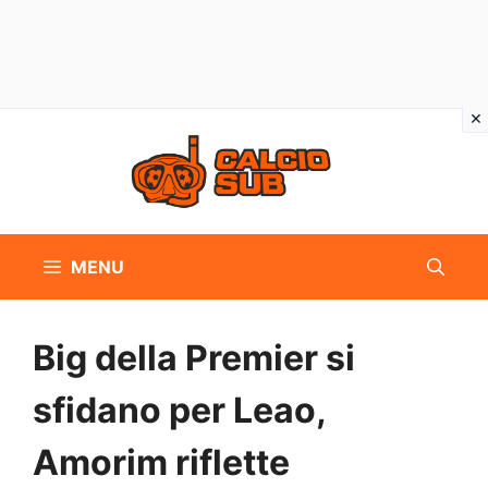
Vai
al
contenuto
MENU
Big della Premier si
sfidano per Leao,
Amorim riflette