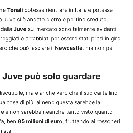
che
Tonali
potesse rientrare in Italia e potesse
a Juve ci è andato dietro e perfino creduto,
 della
Juve
sul mercato sono talmente evidenti
eggiati o arrabbiati per essere stati presi in giro
ro che può lasciare il
Newcastle
, ma non per
la Juve può solo guardare
iscutibile, ma è anche vero che il suo cartellino
ualcosa di più, almeno questa sarebbe la
are e non sarebbe neanche tanto visto quanto
fa, ben
85 milioni di eur
o, fruttando ai rossoneri
nista.