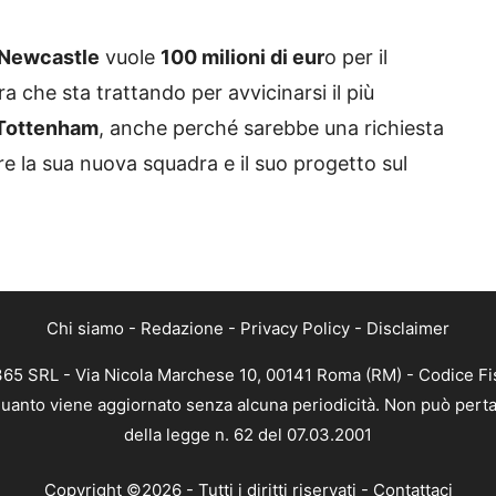
Newcastle
vuole
100 milioni di eur
o per il
 che sta trattando per avvicinarsi il più
Tottenham
, anche perché sarebbe una richiesta
re la sua nuova squadra e il suo progetto sul
Chi siamo
-
Redazione
-
Privacy Policy
-
Disclaimer
 365 SRL - Via Nicola Marchese 10, 00141 Roma (RM) - Codice Fis
n quanto viene aggiornato senza alcuna periodicità. Non può perta
della legge n. 62 del 07.03.2001
Copyright ©2026 - Tutti i diritti riservati -
Contattaci