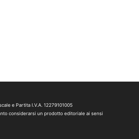
cale e Partita I.V.A. 12279101005
nto considerarsi un prodotto editoriale ai sensi