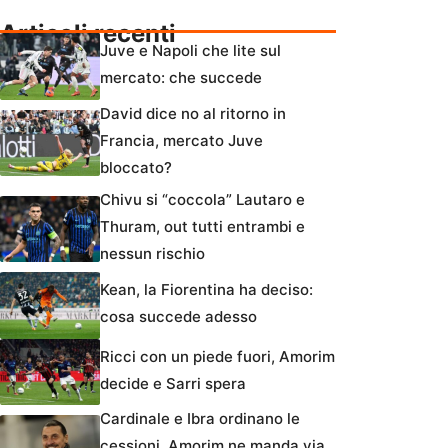
Articoli recenti
Juve e Napoli che lite sul
mercato: che succede
David dice no al ritorno in
Francia, mercato Juve
bloccato?
Chivu si “coccola” Lautaro e
Thuram, out tutti entrambi e
nessun rischio
Kean, la Fiorentina ha deciso:
cosa succede adesso
Ricci con un piede fuori, Amorim
decide e Sarri spera
Cardinale e Ibra ordinano le
cessioni, Amorim ne manda via