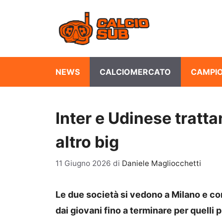
Vai
al
contenuto
NEWS
CALCIOMERCATO
CAMPIO
Inter e Udinese tratta
altro big
11 Giugno 2026
di
Daniele Magliocchetti
Le due società si vedono a Milano e com
dai giovani fino a terminare per quelli 