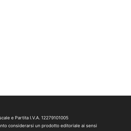
cale e Partita I.V.A. 12279101005
nto considerarsi un prodotto editoriale ai sensi