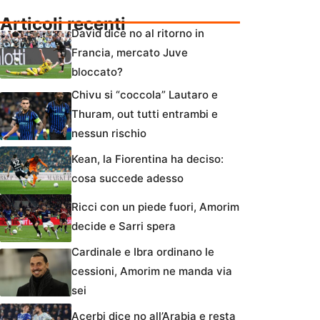
Articoli recenti
David dice no al ritorno in
Francia, mercato Juve
bloccato?
Chivu si “coccola” Lautaro e
Thuram, out tutti entrambi e
nessun rischio
Kean, la Fiorentina ha deciso:
cosa succede adesso
Ricci con un piede fuori, Amorim
decide e Sarri spera
Cardinale e Ibra ordinano le
cessioni, Amorim ne manda via
sei
Acerbi dice no all’Arabia e resta