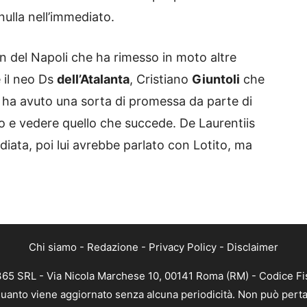
ulla nell’immediato.
n del Napoli che ha rimesso in moto altre
 il neo Ds
dell’Atalanta
, Cristiano
Giuntoli
che
 ha avuto una sorta di promessa da parte di
to e vedere quello che succede. De Laurentiis
iata, poi lui avrebbe parlato con Lotito, ma
Chi siamo
-
Redazione
-
Privacy Policy
-
Disclaimer
 365 SRL - Via Nicola Marchese 10, 00141 Roma (RM) - Codice Fis
n quanto viene aggiornato senza alcuna periodicità. Non può perta