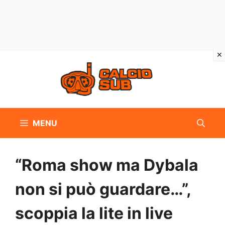
Vai
al
contenuto
MENU
“Roma show ma Dybala
non si può guardare…”,
scoppia la lite in live