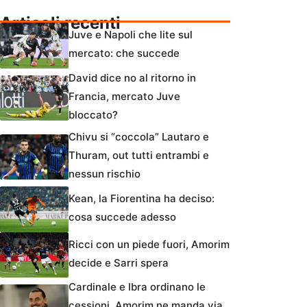
Articoli recenti
Juve e Napoli che lite sul
mercato: che succede
David dice no al ritorno in
Francia, mercato Juve
bloccato?
Chivu si “coccola” Lautaro e
Thuram, out tutti entrambi e
nessun rischio
Kean, la Fiorentina ha deciso:
cosa succede adesso
Ricci con un piede fuori, Amorim
decide e Sarri spera
Cardinale e Ibra ordinano le
cessioni, Amorim ne manda via