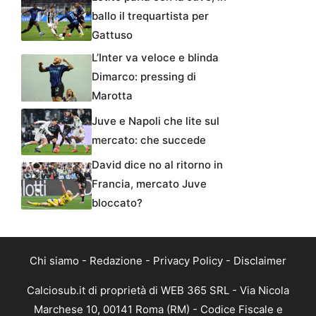
ballo il trequartista per
Gattuso
L’Inter va veloce e blinda
Dimarco: pressing di
Marotta
Juve e Napoli che lite sul
mercato: che succede
David dice no al ritorno in
Francia, mercato Juve
bloccato?
Chi siamo
-
Redazione
-
Privacy Policy
-
Disclaimer
Calciosub.it di proprietà di WEB 365 SRL - Via Nicola
Marchese 10, 00141 Roma (RM) - Codice Fiscale e