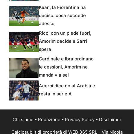
Kean, la Fiorentina ha
deciso: cosa succede
adesso
Ricci con un piede fuori,
Amorim decide e Sarri
spera
Cardinale e Ibra ordinano
le cessioni, Amorim ne
manda via sei
Acerbi dice no all’Arabia e
resta in serie A
Chi siamo
-
Redazione
-
Privacy Policy
-
Disclaimer
Calciosub.it di proprietà di WEB 365 SRL - Via Nicola