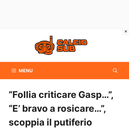
Vai
al
contenuto
MENU
“Follia criticare Gasp…”,
“E’ bravo a rosicare…”,
scoppia il putiferio