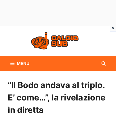
Vai
al
contenuto
MENU
“Il Bodo andava al triplo.
E’ come…”, la rivelazione
in diretta