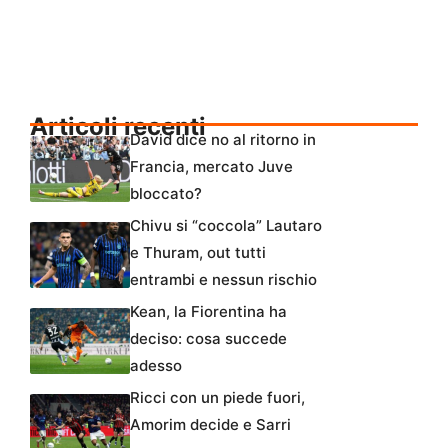
Articoli recenti
David dice no al ritorno in
Francia, mercato Juve
bloccato?
Chivu si “coccola” Lautaro
e Thuram, out tutti
entrambi e nessun rischio
Kean, la Fiorentina ha
deciso: cosa succede
adesso
Ricci con un piede fuori,
Amorim decide e Sarri