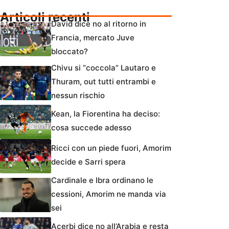
Articoli recenti
David dice no al ritorno in
Francia, mercato Juve
bloccato?
Chivu si “coccola” Lautaro e
Thuram, out tutti entrambi e
nessun rischio
Kean, la Fiorentina ha deciso:
cosa succede adesso
Ricci con un piede fuori, Amorim
decide e Sarri spera
Cardinale e Ibra ordinano le
cessioni, Amorim ne manda via
sei
Acerbi dice no all’Arabia e resta