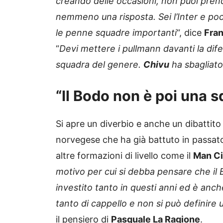
creando delle occasioni, non puoi pren
nemmeno una risposta. Sei l’Inter e poc
le penne squadre importanti
“, dice
Fra
“
Devi mettere i pullmann davanti la dif
squadra del genere.
Chivu
ha sbagliat
“Il Bodo non è poi una 
Si apre un diverbio e anche un dibattito
norvegese che ha già battuto in passat
altre formazioni di livello come il
Man Ci
motivo per cui si debba pensare che il
investito tanto in questi anni ed è anc
tanto di cappello e non si può definir
il pensiero di
Pasquale La Ragione
.