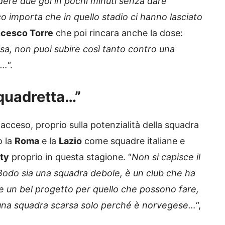
dere due gol in pochi minuti senza dare
o importa che in quello stadio ci hanno lasciato
ncesco Torre
che poi rincara anche la dose:
esa, non puoi subire così tanto contro una
o…
“.
squadretta…”
 acceso, proprio sulla potenzialità della squadra
o la
Roma
e la
Lazio
come squadre italiane e
ty
proprio in questa stagione. “
Non si capisce il
 Bodo sia una squadra debole, è un club che ha
he un bel progetto per quello che possono fare,
e una squadra scarsa solo perché è norvegese…
“,