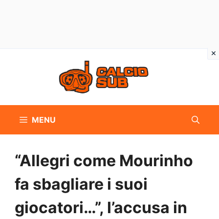
Vai
al
contenuto
MENU
“Allegri come Mourinho
fa sbagliare i suoi
giocatori…”, l’accusa in