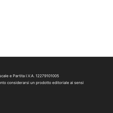
cale e Partita I.V.A. 12279101005
nto considerarsi un prodotto editoriale ai sensi