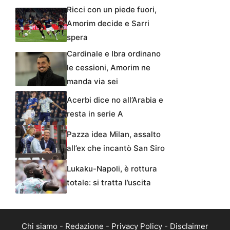
Ricci con un piede fuori,
Amorim decide e Sarri
spera
Cardinale e Ibra ordinano
le cessioni, Amorim ne
manda via sei
Acerbi dice no all’Arabia e
resta in serie A
Pazza idea Milan, assalto
all’ex che incantò San Siro
Lukaku-Napoli, è rottura
totale: si tratta l’uscita
Chi siamo
-
Redazione
-
Privacy Policy
-
Disclaimer