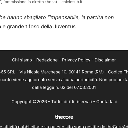
 l’ammissione in diretta (Ansa) – calciosub.it
he hanno sbagliato l’impensabile, la partita non
ta e grande tifoso della Juventus.
Chi siamo
-
Redazione
-
Privacy Policy
-
Disclaimer
 365 SRL - Via Nicola Marchese 10, 00141 Roma (RM) - Codice Fis
n quanto viene aggiornato senza alcuna periodicità. Non può perta
della legge n. 62 del 07.03.2001
Copyright ©2026 - Tutti i diritti riservati -
Contattaci
e attività pubblicitarie su questo sito sono gestite da theCoreA