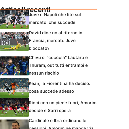
Articoli recenti
Juve e Napoli che lite sul
mercato: che succede
David dice no al ritorno in
Francia, mercato Juve
bloccato?
Chivu si “coccola” Lautaro e
Thuram, out tutti entrambi e
nessun rischio
Kean, la Fiorentina ha deciso:
cosa succede adesso
Ricci con un piede fuori, Amorim
decide e Sarri spera
Cardinale e Ibra ordinano le
cessioni, Amorim ne manda via