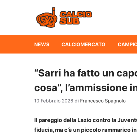
Vai
al
contenuto
NEWS
CALCIOMERCATO
CAMPIO
“Sarri ha fatto un ca
cosa”, l’ammissione in
10 Febbraio 2026
di
Francesco Spagnolo
Il pareggio della Lazio contro la Juven
fiducia, ma c’è un piccolo rammarico i