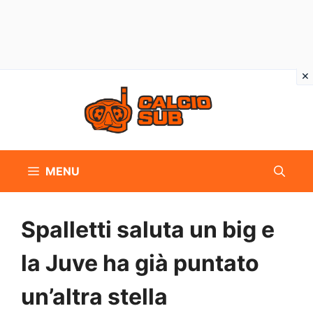
Vai
al
contenuto
MENU
Spalletti saluta un big e
la Juve ha già puntato
un’altra stella