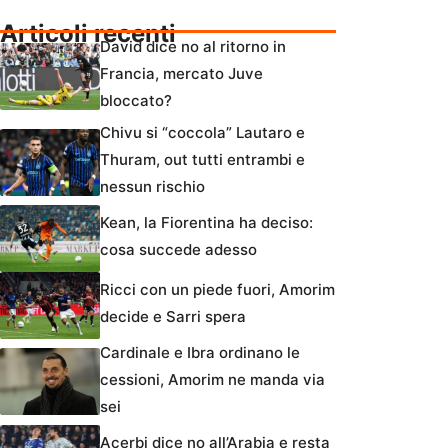
Articoli recenti
David dice no al ritorno in
Francia, mercato Juve
bloccato?
Chivu si “coccola” Lautaro e
Thuram, out tutti entrambi e
nessun rischio
Kean, la Fiorentina ha deciso:
cosa succede adesso
Ricci con un piede fuori, Amorim
decide e Sarri spera
Cardinale e Ibra ordinano le
cessioni, Amorim ne manda via
sei
Acerbi dice no all’Arabia e resta