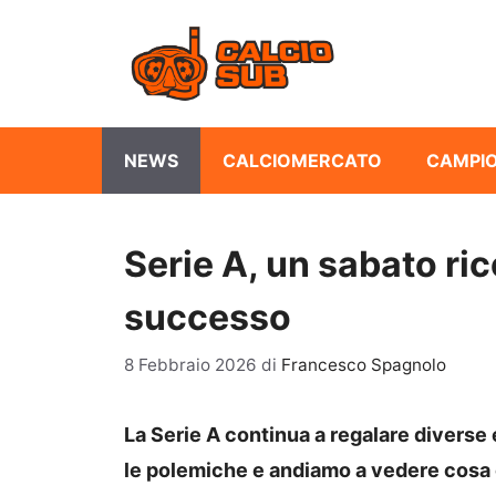
Vai
al
contenuto
NEWS
CALCIOMERCATO
CAMPIO
Serie A, un sabato ri
successo
8 Febbraio 2026
di
Francesco Spagnolo
La Serie A continua a regalare divers
le polemiche e andiamo a vedere cosa 