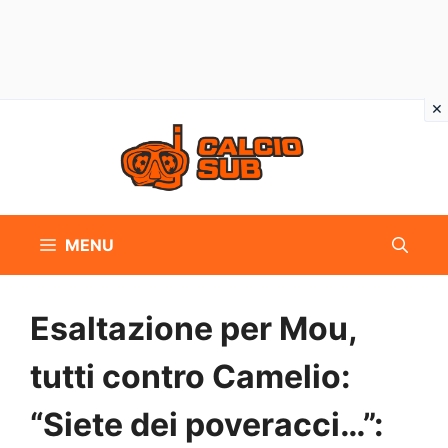
Vai
al
contenuto
MENU
Esaltazione per Mou,
tutti contro Camelio:
“Siete dei poveracci…”: