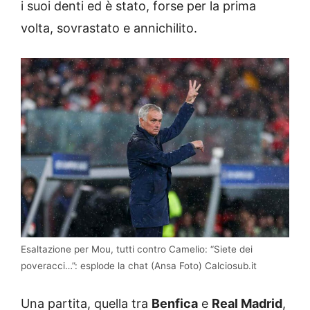
i suoi denti ed è stato, forse per la prima
volta, sovrastato e annichilito.
Esaltazione per Mou, tutti contro Camelio: “Siete dei
poveracci…”: esplode la chat (Ansa Foto) Calciosub.it
Una partita, quella tra
Benfica
e
Real Madrid
,