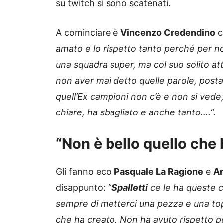
su twitch si sono scatenati.
A cominciare è
Vincenzo Credendino
c
amato e lo rispetto tanto perché per 
una squadra super, ma col suo solito a
non aver mai detto quelle parole, post
quell’Ex campioni non c’è e non si ved
chiare, ha sbagliato e anche tanto….
“.
“Non è bello quello che h
Gli fanno eco
Pasquale La Ragione
e
An
disappunto: “
Spalletti
ce le ha queste 
sempre di metterci una pezza e una top
che ha creato. Non ha avuto rispetto p