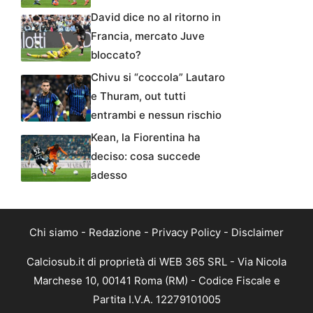
David dice no al ritorno in
Francia, mercato Juve
bloccato?
Chivu si “coccola” Lautaro
e Thuram, out tutti
entrambi e nessun rischio
Kean, la Fiorentina ha
deciso: cosa succede
adesso
Chi siamo
-
Redazione
-
Privacy Policy
-
Disclaimer
Calciosub.it di proprietà di WEB 365 SRL - Via Nicola
Marchese 10, 00141 Roma (RM) - Codice Fiscale e
Partita I.V.A. 12279101005