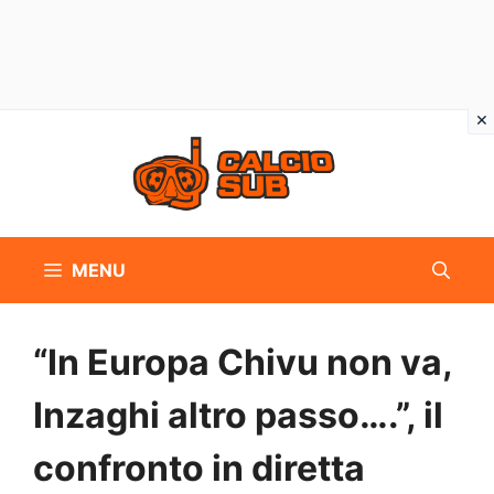
Vai
al
contenuto
MENU
“In Europa Chivu non va,
Inzaghi altro passo….”, il
confronto in diretta