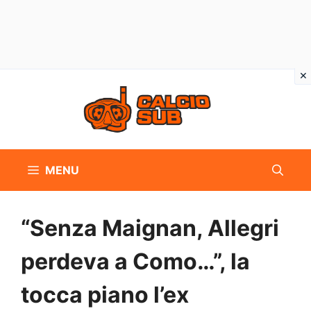
Vai
al
contenuto
MENU
“Senza Maignan, Allegri
perdeva a Como…”, la
tocca piano l’ex