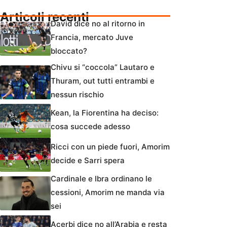
Articoli recenti
David dice no al ritorno in
Francia, mercato Juve
bloccato?
Chivu si “coccola” Lautaro e
Thuram, out tutti entrambi e
nessun rischio
Kean, la Fiorentina ha deciso:
cosa succede adesso
Ricci con un piede fuori, Amorim
decide e Sarri spera
Cardinale e Ibra ordinano le
cessioni, Amorim ne manda via
sei
Acerbi dice no all’Arabia e resta