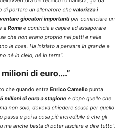
 dell’avventura del tecnico romanista, già da
o di portare un allenatore che
valorizza i
diventare giocatori importanti
per cominciare un
ne a
Roma
e comincia a capire ad assaporare
ose che non erano proprio nei patti e nelle
anno le cose. Ha iniziato a pensare in grande e
 né in cielo, né in terra
“.
milioni di euro….”
nto che quando entra
Enrico Camelio
punta
5 milioni di euro a stagione
e dopo quello che
 ma non solo, doveva chiedere scusa per quello
 passa e poi la cosa più incredibile è che gli
u ma anche basta di poter lasciare e dire tutto
“.