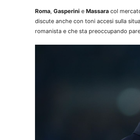
Roma
,
Gasperini
e
Massara
col mercato
discute anche con toni accesi sulla situ
romanista e che sta preoccupando pare