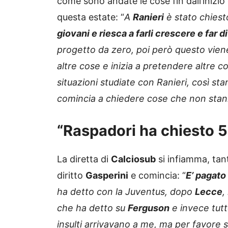
come sono andate le cose fin dall’inizio
questa estate: “
A
Ranieri
è stato chiest
giovani e riesca a farli crescere e far 
progetto da zero, poi però questo vie
altre cose e inizia a pretendere altre c
situazioni studiate con Ranieri, così st
comincia a chiedere cose che non stanno
“Raspadori ha chiesto 5 
La diretta di
Calciosub
si infiamma, ta
diritto
Gasperini
e comincia: “
E’ pagato 
ha detto con la Juventus, dopo
Lecce
,
che ha detto su
Ferguson
e invece tutto
insulti arrivavano a me, ma per favore s