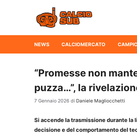
Vai
al
contenuto
NEWS
CALCIOMERCATO
CAMPIO
“Promesse non manten
puzza…”, la rivelazion
7 Gennaio 2026
di
Daniele Magliocchetti
Si accende la trasmissione durante la l
decisione e del comportamento del tec