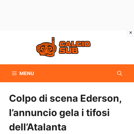
Vai
al
contenuto
MENU
Colpo di scena Ederson,
l’annuncio gela i tifosi
dell’Atalanta