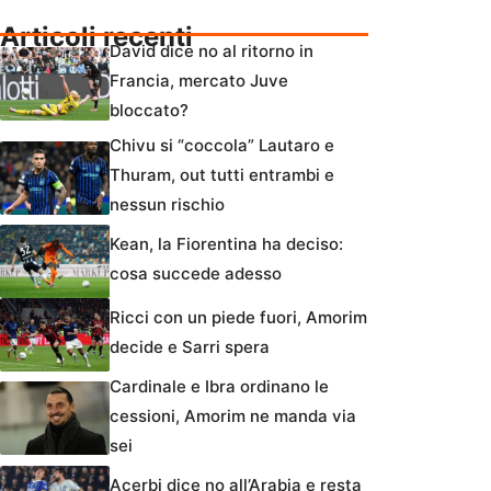
Articoli recenti
David dice no al ritorno in
Francia, mercato Juve
bloccato?
Chivu si “coccola” Lautaro e
Thuram, out tutti entrambi e
nessun rischio
Kean, la Fiorentina ha deciso:
cosa succede adesso
Ricci con un piede fuori, Amorim
decide e Sarri spera
Cardinale e Ibra ordinano le
cessioni, Amorim ne manda via
sei
Acerbi dice no all’Arabia e resta