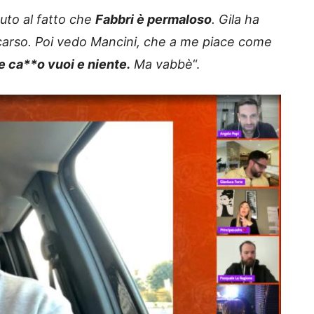
uto al fatto che
Fabbri è permaloso
. Gila ha
carso. Poi vedo Mancini, che a me piace come
e ca**o vuoi e niente.
Ma vabbè
“.