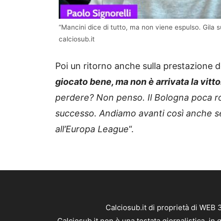
“Mancini dice di tutto, ma non viene espulso. Gila su
calciosub.it
Poi un ritorno anche sulla prestazione de
giocato bene, ma non è arrivata la vitto
perdere? Non penso. Il Bologna poca ro
successo. Andiamo avanti così anche se
all’Europa League
“.
Calciosub.it di proprietà di WEB
Calciosub.it non è una testata giornalistica, i