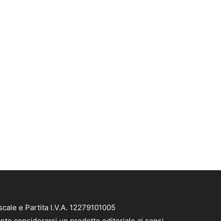
cale e Partita I.V.A. 12279101005
nto considerarsi un prodotto editoriale ai sensi