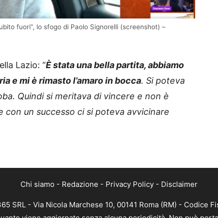
bito fuori”, lo sfogo di Paolo Signorelli (screenshot) –
lla Lazio: “
È stata una bella partita, abbiamo
ria e mi è rimasto l’amaro in bocca
. Si poteva
ba. Quindi si meritava di vincere e non è
 con un successo ci si poteva avvicinare
Chi siamo
-
Redazione
-
Privacy Policy
-
Disclaimer
 365 SRL - Via Nicola Marchese 10, 00141 Roma (RM) - Codice Fis
n quanto viene aggiornato senza alcuna periodicità. Non può perta