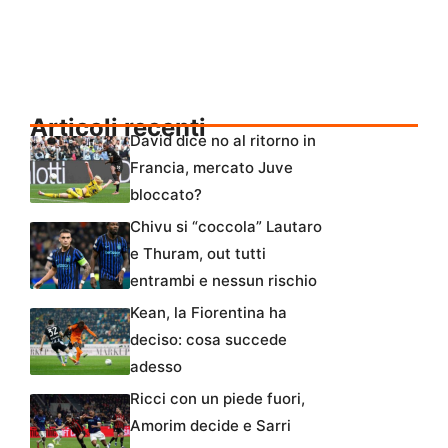
Articoli recenti
David dice no al ritorno in
Francia, mercato Juve
bloccato?
Chivu si “coccola” Lautaro
e Thuram, out tutti
entrambi e nessun rischio
Kean, la Fiorentina ha
deciso: cosa succede
adesso
Ricci con un piede fuori,
Amorim decide e Sarri